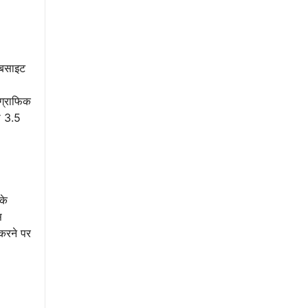
ेबसाइट
 ग्राफिक
ी 3.5
के
स
 करने पर