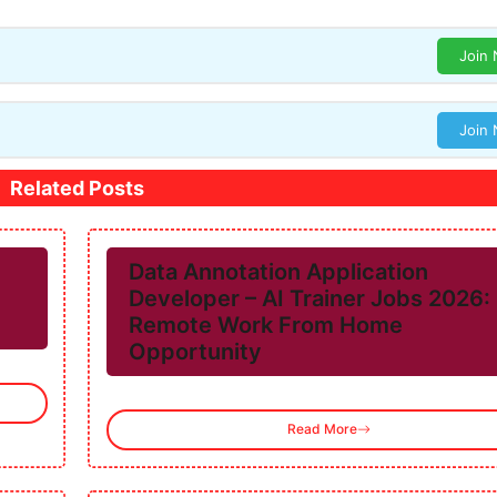
Join
Join
Related Posts
Data Annotation Application
Developer – AI Trainer Jobs 2026:
Remote Work From Home
Opportunity
Read More