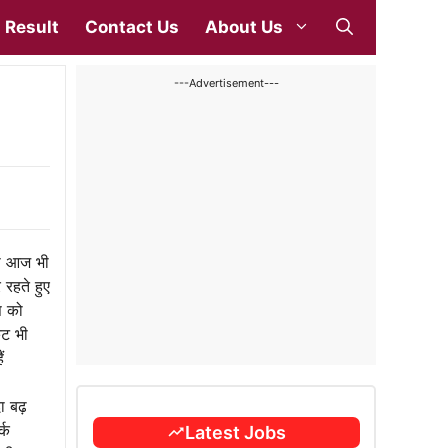
Result
Contact Us
About Us
---Advertisement---
की आज भी
 रहते हुए
स को
ेट भी
ं
ा बढ़
्क
Latest Jobs