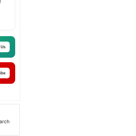
े
 Us
ibe
arch