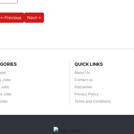
Previous
Next
GORIES
QUICK LINKS
obs
About Us
y Jobs
Contact us
e Jobs
Disclaimer
e Jobs
Privacy Policy
 Jobs
Terms and Conditions