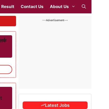
Result
Contact Us
About Us
---Advertisement---
र्क
t
Latest Jobs