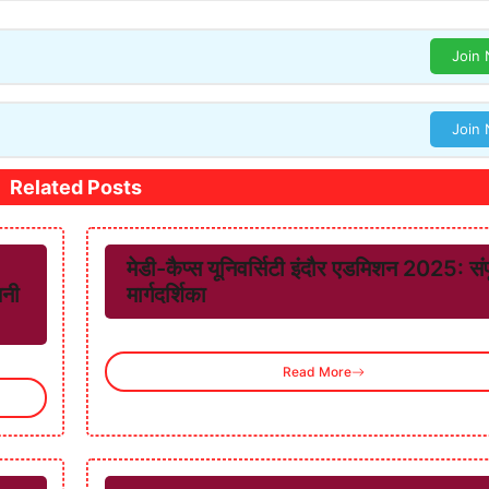
Join
Join
Related Posts
मेडी-कैप्स यूनिवर्सिटी इंदौर एडमिशन 2025: संपू
तनी
मार्गदर्शिका
Read More