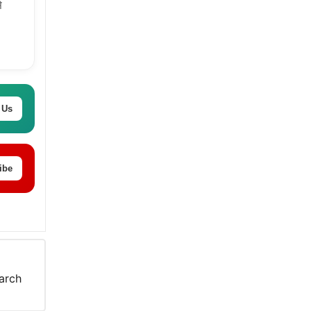
े
 Us
ibe
arch