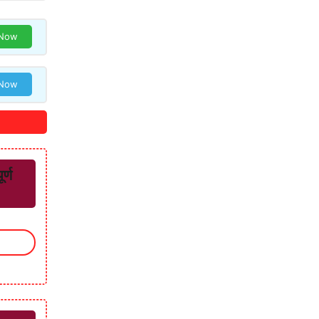
 Now
 Now
र्ण