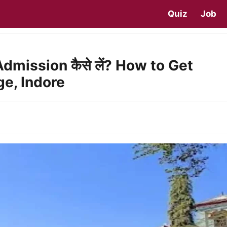
Quiz
Job
Admission कैसे लें? How to Get
ge, Indore