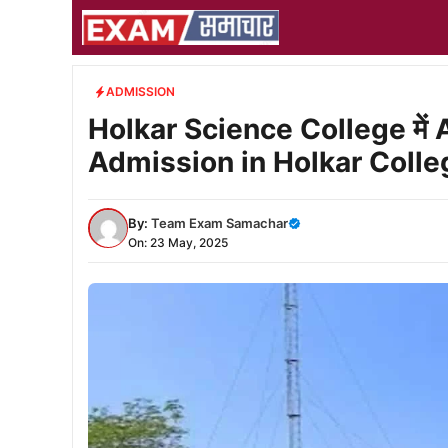
Skip
to
content
ADMISSION
Holkar Science College में 
Admission in Holkar Colle
By:
Team Exam Samachar
On: 23 May, 2025