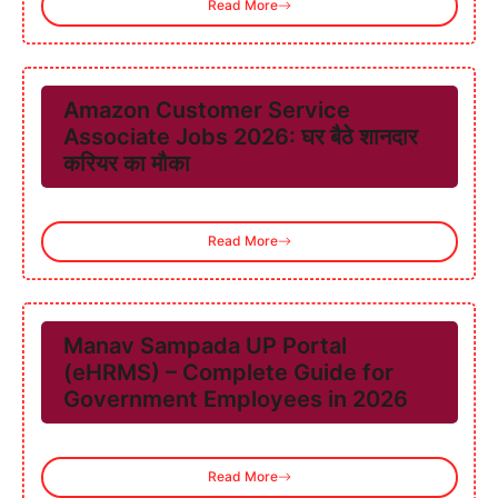
Read More
Amazon Customer Service
Associate Jobs 2026: घर बैठे शानदार
करियर का मौका
Read More
Manav Sampada UP Portal
(eHRMS) – Complete Guide for
Government Employees in 2026
Read More