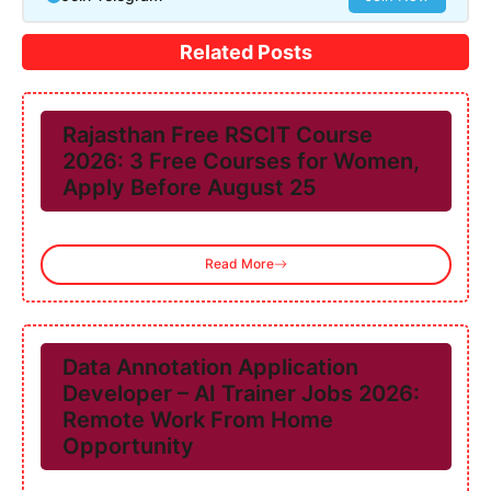
Related Posts
Rajasthan Free RSCIT Course
2026: 3 Free Courses for Women,
Apply Before August 25
Read More
Data Annotation Application
Developer – AI Trainer Jobs 2026:
Remote Work From Home
Opportunity