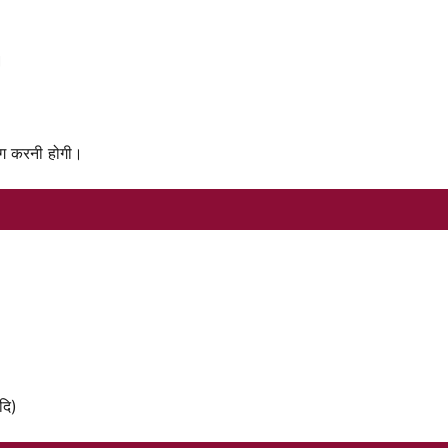
।
िंग करनी होगी।
दि)